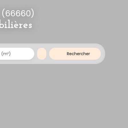
s (66660)
ilières
Rechercher
 (m²)