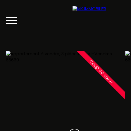
Coup de cœur
ACCUEIL
ACHETER
LOUER
VENDRE
Être rappelé